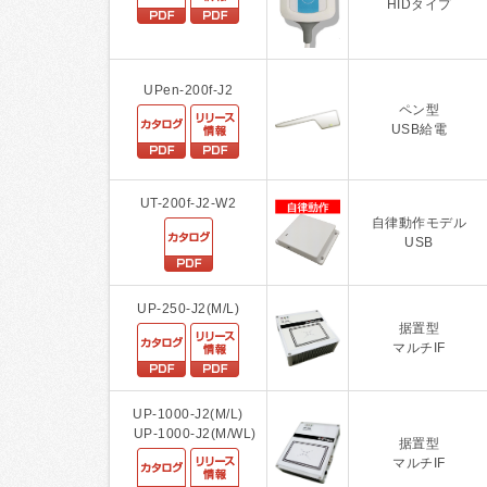
HIDタイプ
UPen-200f-J2
ペン型
USB給電
UT-200f-J2-W2
自律動作モデル
USB
UP-250-J2(M/L)
据置型
マルチIF
UP-1000-J2(M/L)
UP-1000-J2(M/WL)
据置型
マルチIF