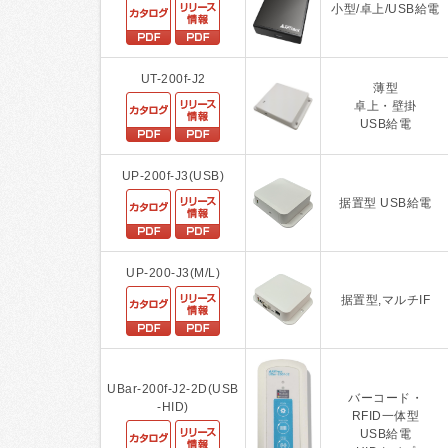
小型/卓上/USB給電
UT-200f-J2
薄型
卓上・壁掛
USB給電
UP-200f-J3(USB)
据置型 USB給電
UP-200-J3(M/L)
据置型,マルチIF
UBar-200f-J2-2D(USB
バーコード・
-HID)
RFID一体型
USB給電