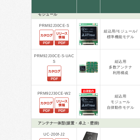
モジュール
PRM92J30CE-S
組込用/モジュール/
標準機能モデル
PRM92J30CE-S-UAC
S
組込用
多数アンテナ
利用構成
PRM92J30CE-W2
組込用
モジュール
自律動作モデル
アンテナ一体型(据置・卓上・壁掛)
UC-200f-J2