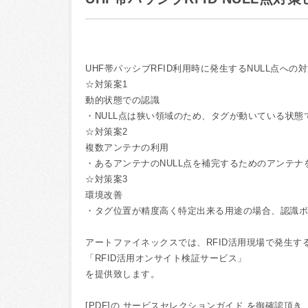
UHF帯パッシブRFID利用時に発生するNULL点へ
☆対策案1
動的状態での認識
・NULL点は狭い領域のため、タグが動いている状
☆対策案2
複数アンテナの利用
・あるアンテナのNULL点を補完するためのアンテ
☆対策案3
環境改善
・タグ位置が精度高く特定出来る用途の場合、認識ポ
アートファイネックスでは、RFID活用現場で発生す
「RFID活用オンサイト検証サービス」
を提供致します。
[PDF]の サービスセレクションガイド を御確認頂