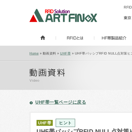
RF
Home
» 動画資料 »
UHF帯
» UHF帯パッシブRFID NULL点対策ヒ
UHF帯一覧ページに戻る
UHF帯
ヒント
UHF帯パッシブRFID NULL点対