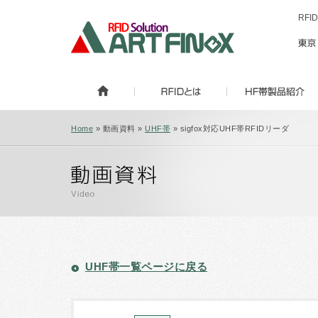
RF
Home
» 動画資料 »
UHF帯
» sigfox対応UHF帯RFIDリーダ
UHF帯一覧ページに戻る